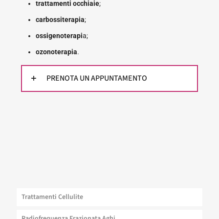
trattamenti occhiaie
;
carbossiterapia
;
ossigenoterapi
a;
ozonoterapia
.
PRENOTA UN APPUNTAMENTO
Trattamenti Cellulite
Radiofrequenza Frazionata Aghi