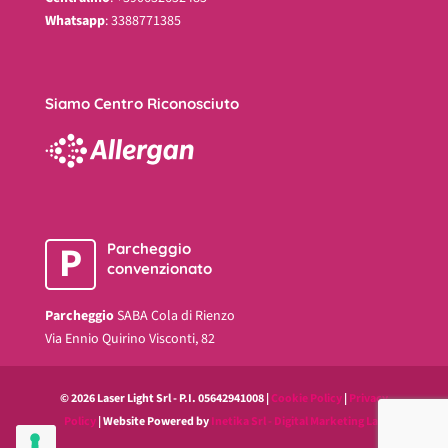
Whatsapp
: 3388771385
Siamo Centro Riconosciuto
P
Parcheggio
convenzionato
Parcheggio
SABA Cola di Rienzo
Via Ennio Quirino Visconti, 82
© 2026 Laser Light Srl - P.I. 05642941008 |
Cookie Policy
|
Privacy
Policy
| Website Powered by
Inetika Srl - Digital Marketing Lab