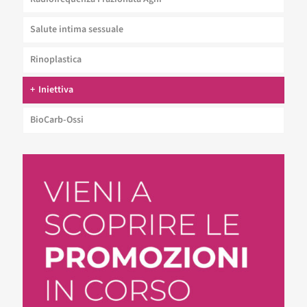
Salute intima sessuale
Rinoplastica
Iniettiva
BioCarb-Ossi