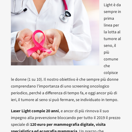
Light è da
sempre in
prima
linea per
la lotta al
tumore al
seno, il
più
comune
che
colpisce
le donne (1 su 10). Il nostro obiettivo è che sempre più donne
comprendano l’importanza di uno screening oncologico
periodico, perché a differenza di tempo fa, e oggi ancor più di
ieri, il tumore al seno si può fermare, se individuato in tempo.
Laser Light compie 20 anni
, e ancor di più rinnova il suo
impegno alla prevenzione bloccando per tutto il 2019 il prezzo
speciale di
120 euro per mammografia digitale, visita
specialistica ed ecografia mammaria
. Un prezzo che