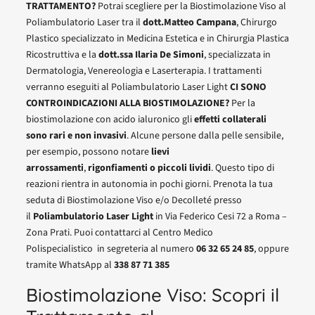
TRATTAMENTO?
Potrai scegliere per la Biostimolazione Viso al
Poliambulatorio Laser tra il
dott.Matteo Campana
, Chirurgo
Plastico specializzato in Medicina Estetica e in Chirurgia Plastica
Ricostruttiva e la
dott.ssa Ilaria De Simoni
, specializzata in
Dermatologia, Venereologia e Laserterapia. I trattamenti
verranno eseguiti al Poliambulatorio Laser Light
CI SONO
CONTROINDICAZIONI ALLA BIOSTIMOLAZIONE?
Per la
biostimolazione con acido ialuronico gli
effetti collaterali
sono rari e non invasivi
. Alcune persone dalla pelle sensibile,
per esempio, possono notare
lievi
arrossamenti
,
rigonfiamenti o piccoli lividi
. Questo tipo di
reazioni rientra in autonomia in pochi giorni. Prenota la tua
seduta di Biostimolazione Viso e/o Decolleté presso
il
Poliambulatorio Laser Light
in Via Federico Cesi 72 a Roma –
Zona Prati. Puoi contattarci al Centro Medico
Polispecialistico in segreteria al numero
06 32 65 24 85
, oppure
tramite WhatsApp al
338 87 71 385
Biostimolazione Viso: Scopri il