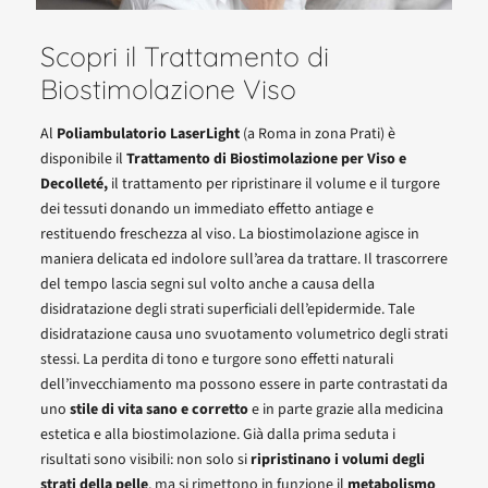
Scopri il Trattamento di
Biostimolazione Viso
Al
Poliambulatorio LaserLight
(a Roma in zona Prati) è
disponibile il
Trattamento di Biostimolazione per Viso e
Decolleté,
il trattamento per ripristinare il volume e il turgore
dei tessuti donando un immediato effetto antiage e
restituendo freschezza al viso. La biostimolazione agisce in
maniera delicata ed indolore sull’area da trattare. Il trascorrere
del tempo lascia segni sul volto anche a causa della
disidratazione degli strati superficiali dell’epidermide. Tale
disidratazione causa uno svuotamento volumetrico degli strati
stessi. La perdita di tono e turgore sono effetti naturali
dell’invecchiamento ma possono essere in parte contrastati da
uno
stile di vita sano e corretto
e in parte grazie alla medicina
estetica e alla biostimolazione. Già dalla prima seduta i
risultati sono visibili: non solo si
ripristinano i volumi degli
strati della pelle
, ma si rimettono in funzione il
metabolismo