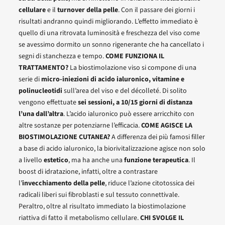
cellulare
e il
turnover della pelle
. Con il passare dei giorni i
risultati andranno quindi migliorando. L’effetto immediato è
quello di una ritrovata luminosità e freschezza del viso come
se avessimo dormito un sonno rigenerante che ha cancellato i
segni di stanchezza e tempo.
COME FUNZIONA IL
TRATTAMENTO?
La biostimolazione viso si compone di una
serie di
micro-iniezioni di acido ialuronico, vitamine e
polinucleotidi
sull’area del viso e del décolleté. Di solito
vengono effettuate
sei sessioni, a 10/15 giorni di distanza
l’una dall’altra
. L’acido ialuronico può essere arricchito con
altre sostanze per potenziarne l’efficacia.
COME AGISCE LA
BIOSTIMOLAZIONE CUTANEA?
A differenza dei più famosi filler
a base di acido ialuronico, la biorivitalizzazione agisce non solo
a livello
estetico
, ma ha anche una
funzione terapeutica
. Il
boost di idratazione, infatti, oltre a contrastare
l’
invecchiamento della pelle
, riduce l’azione citotossica dei
radicali liberi sui fibroblasti e sul tessuto connettivale.
Peraltro, oltre al risultato immediato la biostimolazione
riattiva di fatto il metabolismo cellulare.
CHI SVOLGE IL